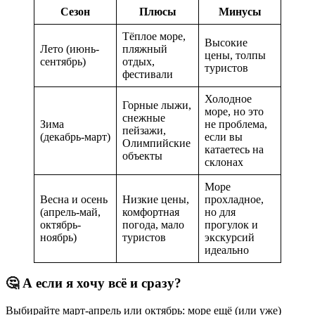
Сезон
Плюсы
Минусы
Тёплое море,
Высокие
Лето (июнь-
пляжный
цены, толпы
сентябрь)
отдых,
туристов
фестивали
Холодное
Горные лыжи,
море, но это
снежные
Зима
не проблема,
пейзажи,
(декабрь-март)
если вы
Олимпийские
катаетесь на
объекты
склонах
Море
Весна и осень
Низкие цены,
прохладное,
(апрель-май,
комфортная
но для
октябрь-
погода, мало
прогулок и
ноябрь)
туристов
экскурсий
идеально
🤔 А если я хочу всё и сразу?
Выбирайте март-апрель или октябрь: море ещё (или уже)