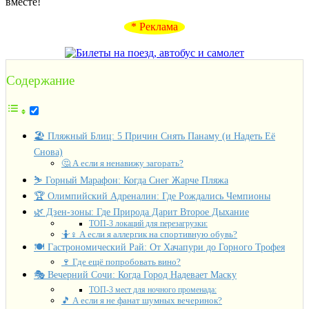
вместе!
* Реклама
Содержание
🏖️ Пляжный Блиц: 5 Причин Снять Панаму (и Надеть Её
Снова)
🤔 А если я ненавижу загорать?
⛷️ Горный Марафон: Когда Снег Жарче Пляжа
🏆 Олимпийский Адреналин: Где Рождались Чемпионы
🌿 Дзен-зоны: Где Природа Дарит Второе Дыхание
ТОП-3 локаций для перезагрузки:
🤷♀️ А если я аллергик на спортивную обувь?
🍽️ Гастрономический Рай: От Хачапури до Горного Трофея
🍷 Где ещё попробовать вино?
🎭 Вечерний Сочи: Когда Город Надевает Маску
ТОП-3 мест для ночного променада:
🎵 А если я не фанат шумных вечеринок?