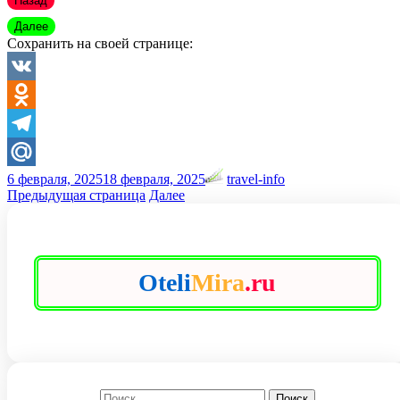
Назад
Далее
Сохранить на своей странице:
VK
Odnoklassniki
Telegram
6 февраля, 2025
18 февраля, 2025
travel-info
Mail.Ru
Предыдущая страница
Далее
Oteli
Mira
.ru
Найти: