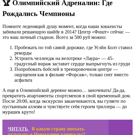
🏆 Олимпийский Адреналин: Где
Рождались Чемпионы
Помните леденящий душу момент, когда наши хоккеисты
забивали решающую шайбу в 2014? Центр «Фишт» сейчас —
это ваш личный стадион. Всего за 500 руб можно:
Пробежать по той самой дорожке, где Усэйн Болт ставил
рекорды
Устроить челлендж на велотреке «Лаура» — 45-
градусный вираж заставит сердце выпрыгнуть из груди
Попробовать бобслей в тренировочном центре —
ощущения как в фильме «Форсаж», только снег вместо
асфальта
А еще в Олимпийской деревне можно… заночевать! Да-да,
превратить апартаменты спортсменов в свой временный дом.
После 20:00, когда экскурсии заканчиваются, вы гуляете по
пустынным аллеям и чувствуете себя героем триллера — до
мурашек круто!
ЧИТАТЬ
В какую страну поехать
отдыхать в Новогодние каникулы?