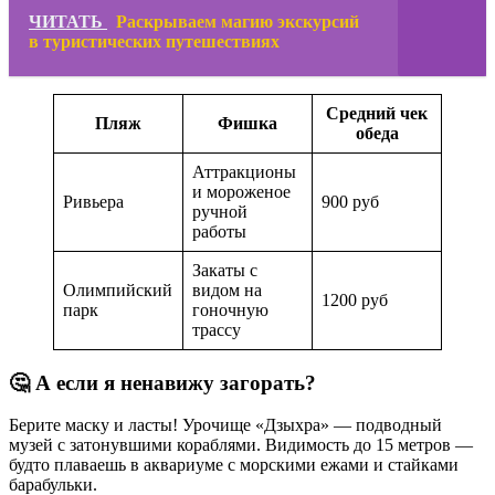
ЧИТАТЬ
Раскрываем магию экскурсий
в туристических путешествиях
Средний чек
Пляж
Фишка
обеда
Аттракционы
и мороженое
Ривьера
900 руб
ручной
работы
Закаты с
Олимпийский
видом на
1200 руб
парк
гоночную
трассу
🤔 А если я ненавижу загорать?
Берите маску и ласты! Урочище «Дзыхра» — подводный
музей с затонувшими кораблями. Видимость до 15 метров —
будто плаваешь в аквариуме с морскими ежами и стайками
барабульки.