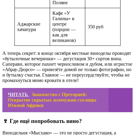
Поляне
Кафе «У
Галины» в
Аджарские
центре
350 руб
хачапури
(порции —
как для
великанов)
А теперь секрет: в конце октября местные виноделы проводят
«бутылочные вечеринки» — дегустация 30+ сортов вина.
Саперави, которое пахнет черносливом и дубом, или игристое
«Абрау-Дюрсо» — привезёте домой не только фотографии, но
и бутылку счастья. Главное — не переусердствуйте, чтобы не
промахнуться мимо кровати в отеле!
ЧИТАТЬ
Знакомство с Преторией:
Открытие скрытых жемчужин столицы
Южной Африки
🍷 Где ещё попробовать вино?
Винодельня «Мысхако» — это не просто дегустация, а