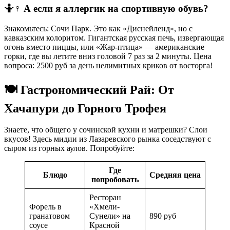
🤷♀️ А если я аллергик на спортивную обувь?
Знакомьтесь: Сочи Парк. Это как «Диснейленд», но с
кавказским колоритом. Гигантская русская печь, извергающая
огонь вместо пиццы, или «Жар-птица» — американские
горки, где вы летите вниз головой 7 раз за 2 минуты. Цена
вопроса: 2500 руб за день нелимитных криков от восторга!
🍽️ Гастрономический Рай: От
Хачапури до Горного Трофея
Знаете, что общего у сочинской кухни и матрешки? Слои
вкусов! Здесь мидии из Лазаревского рынка соседствуют с
сыром из горных аулов. Попробуйте:
Где
Блюдо
Средняя цена
попробовать
Ресторан
Форель в
«Хмели-
гранатовом
Сунели» на
890 руб
соусе
Красной