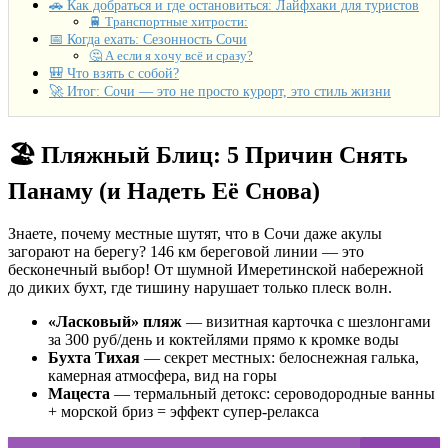
🚗 Как добраться и где остановиться: Лайфхаки для туристов
🚆 Транспортные хитрости:
📅 Когда ехать: Сезонность Сочи
🤔 А если я хочу всё и сразу?
🎒 Что взять с собой?
🚀 Итог: Сочи — это не просто курорт, это стиль жизни
🏖️ Пляжный Блиц: 5 Причин Снять
Панаму (и Надеть Её Снова)
Знаете, почему местные шутят, что в Сочи даже акулы
загорают на берегу? 146 км береговой линии — это
бесконечный выбор! От шумной Имеретинской набережной
до диких бухт, где тишину нарушает только плеск волн.
«Ласковый» пляж
— визитная карточка с шезлонгами
за 300 руб/день и коктейлями прямо к кромке воды
Бухта Тихая
— секрет местных: белоснежная галька,
камерная атмосфера, вид на горы
Мацеста
— термальный детокс: сероводородные ванны
+ морской бриз = эффект супер-релакса