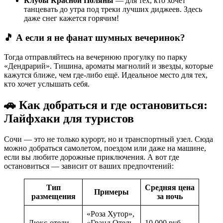
Клубы Красной Поляны
— для тех, кто хочет
танцевать до утра под треки лучших диджеев. Здесь
даже снег кажется горячим!
🎵 А если я не фанат шумных вечеринок?
Тогда отправляйтесь на вечернюю прогулку по парку
«Дендрарий». Тишина, ароматы магнолий и звезды, которые
кажутся ближе, чем где-либо ещё. Идеальное место для тех,
кто хочет услышать себя.
🚗 Как добраться и где остановиться:
Лайфхаки для туристов
Сочи — это не только курорт, но и транспортный узел. Сюда
можно добраться самолетом, поездом или даже на машине,
если вы любите дорожные приключения. А вот где
остановиться — зависит от ваших предпочтений:
Тип
Средняя цена
Примеры
размещения
за ночь
«Роза Хутор»,
Люкс-отели
«Гранд Отель
10 000 руб