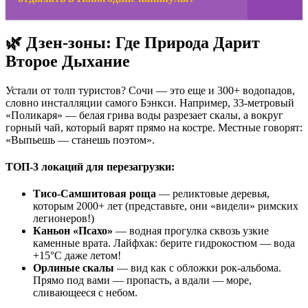
🌿 Дзен-зоны: Где Природа Дарит
Второе Дыхание
Устали от толп туристов? Сочи — это еще и 300+ водопадов,
словно инсталляции самого Бэнкси. Например, 33-метровый
«Поликаря» — белая грива воды разрезает скалы, а вокруг
горный чай, который варят прямо на костре. Местные говорят:
«Выпьешь — станешь поэтом».
ТОП-3 локаций для перезагрузки:
Тисо-Самшитовая роща
— реликтовые деревья,
которым 2000+ лет (представьте, они «видели» римских
легионеров!)
Каньон «Псахо»
— водная прогулка сквозь узкие
каменные врата. Лайфхак: берите гидрокостюм — вода
+15°C даже летом!
Орлиные скалы
— вид как с обложки рок-альбома.
Прямо под вами — пропасть, а вдали — море,
сливающееся с небом.