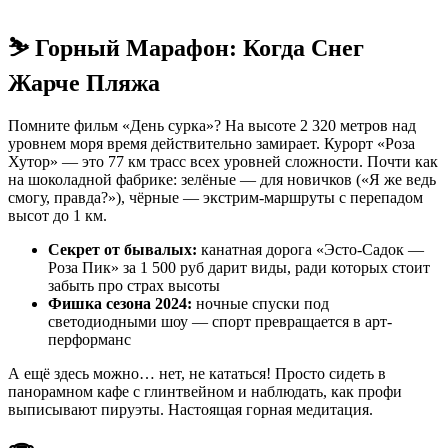
⛷️ Горный Марафон: Когда Снег
Жарче Пляжа
Помните фильм «День сурка»? На высоте 2 320 метров над
уровнем моря время действительно замирает. Курорт «Роза
Хутор» — это 77 км трасс всех уровней сложности. Почти как
на шоколадной фабрике: зелёные — для новичков («Я же ведь
смогу, правда?»), чёрные — экстрим-маршруты с перепадом
высот до 1 км.
Секрет от бывалых:
канатная дорога «Эсто-Садок —
Роза Пик» за 1 500 руб дарит виды, ради которых стоит
забыть про страх высоты
Фишка сезона 2024:
ночные спуски под
светодиодными шоу — спорт превращается в арт-
перформанс
А ещё здесь можно… нет, не кататься! Просто сидеть в
панорамном кафе с глинтвейном и наблюдать, как профи
выписывают пируэты. Настоящая горная медитация.