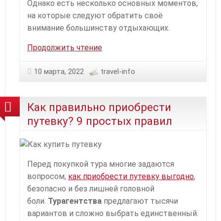
Однако есть несколько основных моментов,
на которые следуют обратить своё
внимание большинству отдыхающих.
Как
Продолжить чтение
правильно
выбрать
10 марта, 2022
travel-info
отель
для
Как правильно приобрести
отдыха?
путевку? 9 простых правил
Перед покупкой тура многие задаются
вопросом,
как приобрести путевку выгодно
,
безопасно и без лишней головной
боли.
Турагентства
предлагают тысячи
вариантов и сложно выбрать единственный.