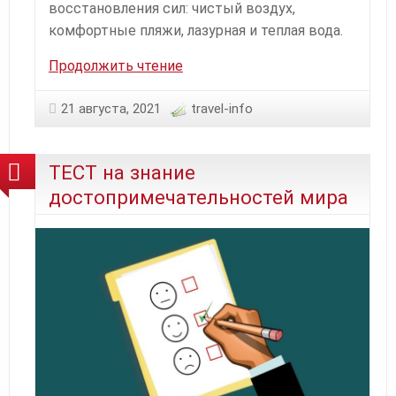
восстановления сил: чистый воздух,
комфортные пляжи, лазурная и теплая вода.
Летний
Продолжить чтение
отдых
в
21 августа, 2021
travel-info
Турции
ТЕСТ на знание
достопримечательностей мира