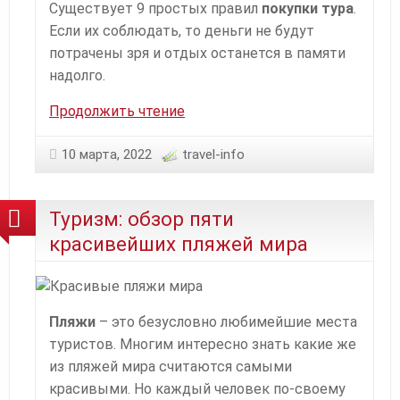
Существует 9 простых правил
покупки тура
.
Если их соблюдать, то деньги не будут
потрачены зря и отдых останется в памяти
надолго.
Как
Продолжить чтение
правильно
приобрести
10 марта, 2022
travel-info
путевку?
9
Туризм: обзор пяти
простых
правил
красивейших пляжей мира
Пляжи
– это безусловно любимейшие места
туристов. Многим интересно знать какие же
из пляжей мира считаются самыми
красивыми. Но каждый человек по-своему