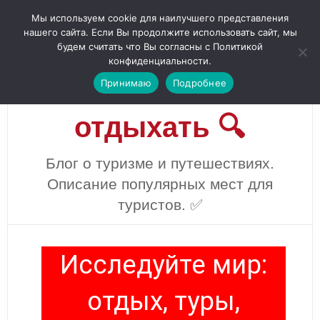
Мы используем cookie для наилучшего представления
нашего сайта. Если Вы продолжите использовать сайт, мы
Отели Мира 🔝 —
будем считать что Вы согласны с Политикой
конфиденциальности.
куда поехать
Принимаю
Подробнее
отдыхать 🔍
Блог о туризме и путешествиях.
Описание популярных мест для
туристов. ✅
Исследуйте мир:
отдых, туры,