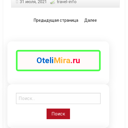
знание
31 июля, 2021
travel-info
достопримечательностей
мира
Предыдущая страница
Далее
Oteli
Mira
.ru